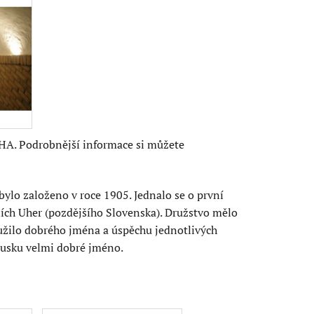
A. Podrobnější informace si můžete
ylo založeno v roce 1905. Jednalo se o první
rních Uher (pozdějšího Slovenska). Družstvo mělo
yužilo dobrého jména a úspěchu jednotlivých
ousku velmi dobré jméno.