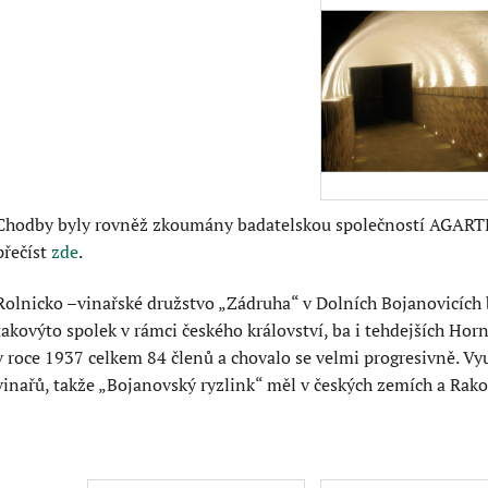
Chodby byly rovněž zkoumány badatelskou společností AGARTH
přečíst
zde
.
Rolnicko –vinařské družstvo „Zádruha“ v Dolních Bojanovicích b
takovýto spolek v rámci českého království, ba i tehdejších Ho
v roce 1937 celkem 84 členů a chovalo se velmi progresivně. V
vinařů, takže „Bojanovský ryzlink“ měl v českých zemích a Rak