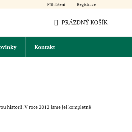
Přihlášení
Registrace
Obchodní podmínky
Kontakt
PRÁZDNÝ KOŠÍK
NÁKUPNÍ
KOŠÍK
ovinky
Kontakt
ou historii. V roce 2012 jsme jej kompletně