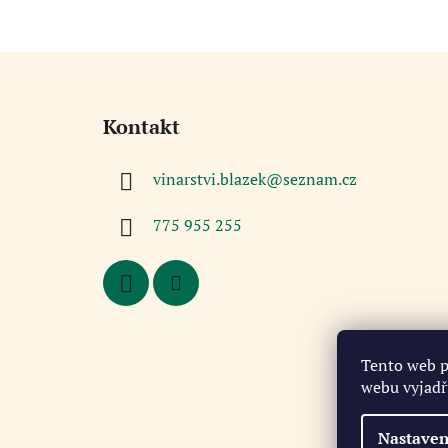
Z
á
Kontakt
p
a
vinarstvi.blazek
@
seznam.cz
t
í
775 955 255
Tento web p
webu vyjadřu
Nastaven