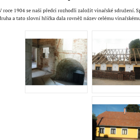
V roce 1904 se naši předci rozhodli založit vinařské sdružení. 
druha a tato slovní hříčka dala rovněž název celému vinařsk