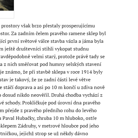
prostory však brzo přestaly prosperujícímu
rostor. Za zadním čelem pravého ramene sklep byl
cí první světové válce stavba vázla a jáma byla
ještě društevníci stihli vykopat studnu
avděpodobně velmi starý, protože právě tady se
a z nich směřovat pod humny selských stavení
je známo, že při stavbě sklepa v roce 1914 byly
v je takový, že ze zadní části levé větve
 stáčí doprava a asi po 10 m končí u zdiva nově
to dosud nikdo neověřil. Druhá chodba vychází z
dové schody. Prokličkuje pod úrovní dna pravého
 přejde z pravého předního rohu do levého
 Paval Hubačky, zhruba 10 m hluboko, ostře
sklepem Zádruhy, v metrové hloubce pod jeho
tničkou, jejichž strop se už někdy dávno