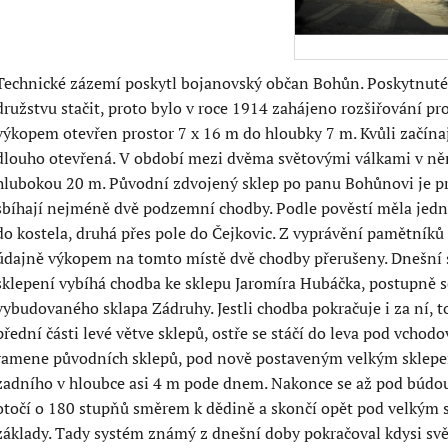
Technické zázemí poskytl bojanovský občan Bohůn. Poskytnuté 
družstvu stačit, proto bylo v roce 1914 zahájeno rozšiřování p
výkopem otevřen prostor 7 x 16 m do hloubky 7 m. Kvůli začínají
dlouho otevřená. V období mezi dvěma světovými válkami v něm 
hlubokou 20 m. Původní zdvojený sklep po panu Bohůnovi je pr
sbíhají nejméně dvě podzemní chodby. Podle pověstí měla jedn
do kostela, druhá přes pole do Čejkovic. Z vyprávění pamětníků 
údajně výkopem na tomto místě dvě chodby přerušeny. Dnešní sta
sklepení vybíhá chodba ke sklepu Jaromíra Hubáčka, postupně se
vybudovaného sklapa Zádruhy. Jestli chodba pokračuje i za ní, 
přední části levé větve sklepů, ostře se stáčí do leva pod vcho
ramene původních sklepů, pod nově postaveným velkým sklepem
zadního v hloubce asi 4 m pode dnem. Nakonce se až pod búdou
otočí o 180 stupňů směrem k dědině a skončí opět pod velkým 
základy. Tady systém známý z dnešní doby pokračoval kdysi svě