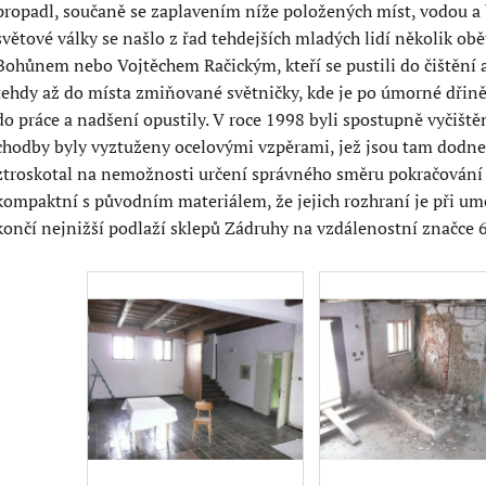
propadl, součaně se zaplavením níže položených míst, vodou 
světové války se našlo z řad tehdejších mladých lidí několik 
Bohůnem nebo Vojtěchem Račickým, kteří se pustili do čištění a
tehdy až do místa zmiňované světničky, kde je po úmorné dřině
do práce a nadšení opustily. V roce 1998 byli spostupně vyčišt
chodby byly vyztuženy ocelovými vzpěrami, jež jsou tam dodne
ztroskotal na nemožnosti určení správného směru pokračování 
kompaktní s původním materiálem, že jejich rozhraní je při um
končí nejnižší podlaží sklepů Zádruhy na vzdálenostní značce 6