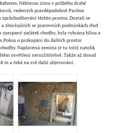
a bahnem. Některou zimu v průběhu druhé
obětavců, vedených pravděpodobně Pavlem
 zprůchodňování těchto prostor. Dostali se
 a zhoršujících se pracovních podmínkách chuť
ěn zasypaný začátek chodby, byla vybrána hlína a
s.Pokus o prokopání do dalších prostor
chodby. Naplavená zemina je tu totiž natolik
ělém osvětlení nerozlišitelné. Takže až dosud
8 m a čeká na své další objevování.