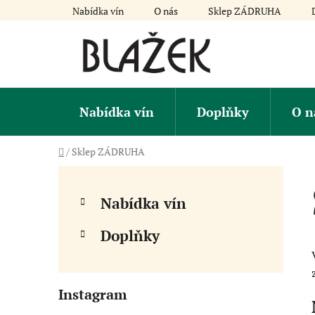
Přejít
Nabídka vín
O nás
Sklep ZÁDRUHA
na
obsah
Nabídka vín
Doplňky
O n
Domů
/
Sklep ZÁDRUHA
P
K
Přeskočit
a
kategorie
o
Nabídka vín
t
s
e
t
g
Doplňky
r
o
a
r
i
n
Instagram
e
n