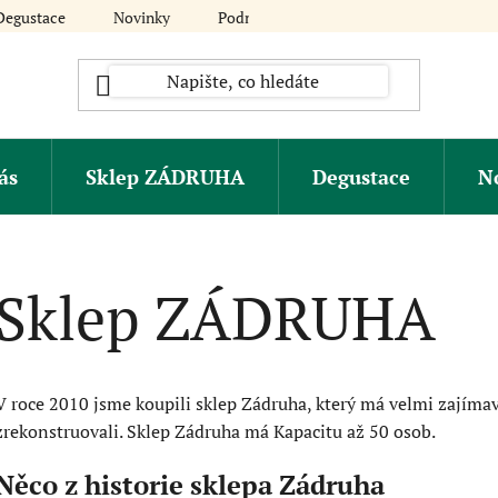
Degustace
Novinky
Podmínky ochrany osobních údajů
ás
Sklep ZÁDRUHA
Degustace
N
Sklep ZÁDRUHA
V roce 2010 jsme koupili sklep Zádruha, který má velmi zajímav
zrekonstruovali. Sklep Zádruha má Kapacitu až 50 osob.
Něco z historie sklepa Zádruha