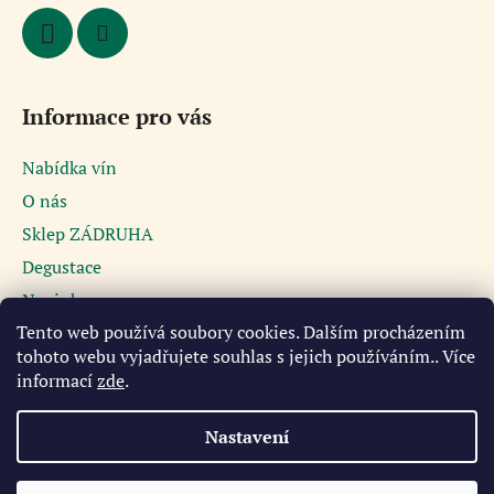
Informace pro vás
Nabídka vín
O nás
Sklep ZÁDRUHA
Degustace
Novinky
Tento web používá soubory cookies. Dalším procházením
Podmínky ochrany osobních údajů
tohoto webu vyjadřujete souhlas s jejich používáním.. Více
Obchodní podmínky
informací
zde
.
Kontakt
Nastavení
Vytvořil Shoptet