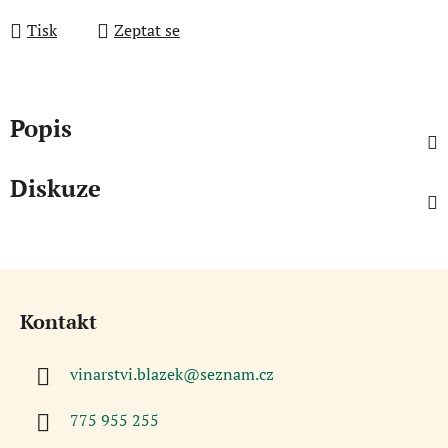
Tisk
Zeptat se
Popis
Diskuze
Z
á
Kontakt
p
a
vinarstvi.blazek
@
seznam.cz
t
í
775 955 255