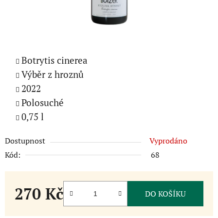
Botrytis cinerea
Výběr z hroznů
2022
Polosuché
0,75 l
Dostupnost
Vyprodáno
Kód:
68
270 Kč
DO KOŠÍKU
Měrná cena: