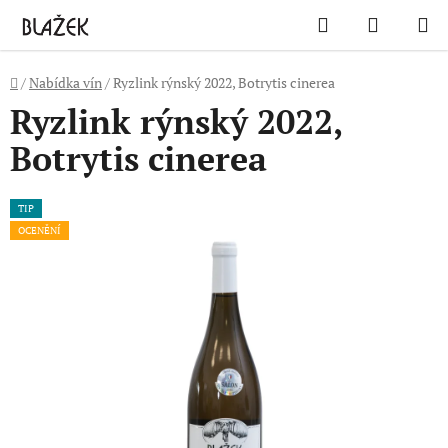
Přejít
Hledat
NÁKUP
na
KOŠÍK
obsah
Domů
/
Nabídka vín
/
Ryzlink rýnský 2022, Botrytis cinerea
Ryzlink rýnský 2022,
Botrytis cinerea
TIP
OCENĚNÍ